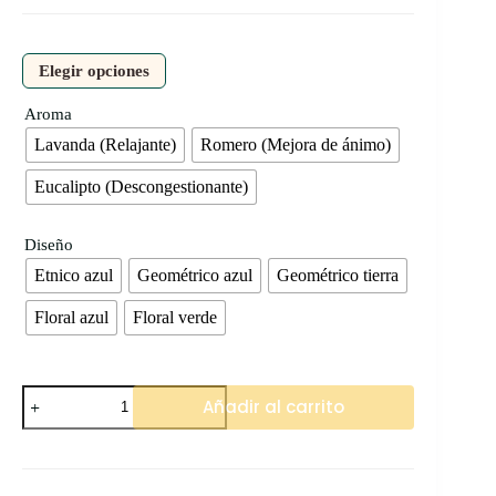
Elegir opciones
Aroma
Lavanda (Relajante)
Romero (Mejora de ánimo)
Eucalipto (Descongestionante)
Diseño
Etnico azul
Geométrico azul
Geométrico tierra
Floral azul
Floral verde
Compresas
Añadir al carrito
-
Pack
2
Und
cantidad