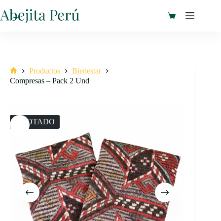
Saltar
al
Carro
contenido
de
compra
Productos
Bienestar
Inicio
Compresas – Pack 2 Und
AGOTADO