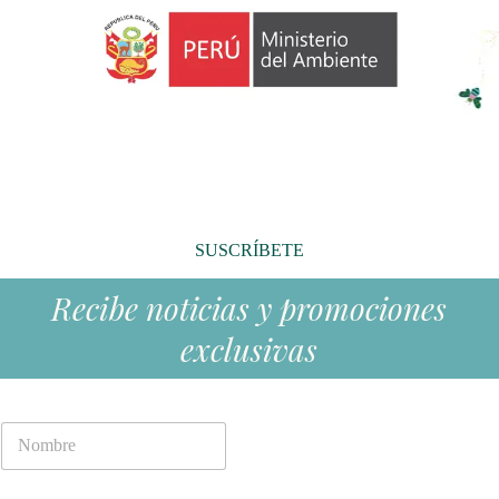
SUSCRÍBETE
Recibe noticias y promociones
exclusivas
N
o
m
b