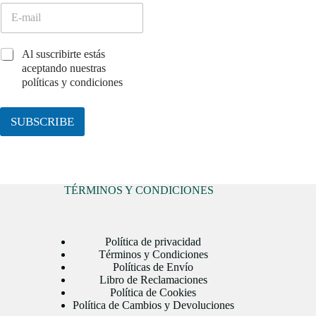
C
r
o
e
r
*
r
C
Al suscribirte estás
e
a
aceptando nuestras
o
s
políticas y condiciones
e
i
l
l
e
l
SUBSCRIBE
c
a
t
s
r
d
ó
e
n
v
TÉRMINOS Y CONDICIONES
i
e
c
r
o
i
*
f
Política de privacidad
Términos y Condiciones
i
Políticas de Envío
c
Libro de Reclamaciones
a
Política de Cookies
c
Política de Cambios y Devoluciones
i