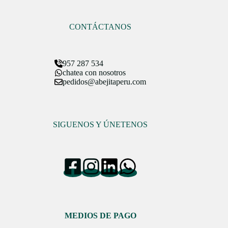
ó
n
*
CONTÁCTANOS
957 287 534
chatea con nosotros
pedidos@abejitaperu.com
SIGUENOS Y ÚNETENOS
MEDIOS DE PAGO