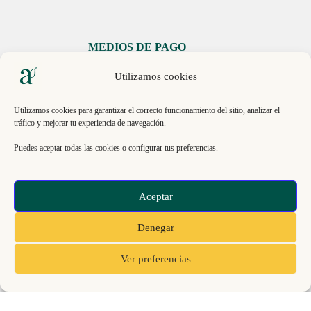
MEDIOS DE PAGO
Utilizamos cookies
Utilizamos cookies para garantizar el correcto funcionamiento del sitio, analizar el
tráfico y mejorar tu experiencia de navegación.
Puedes aceptar todas las cookies o configurar tus preferencias.
Libro de Reclamaciones
Aceptar
© 2026, ECO INNOVACIÓN SAC. RUC 20613151193 .
Denegar
Todos los derechos reservados | La Molina 15026, Lima,
Perú.
Ver preferencias
Cofinanciado por Proinnovate