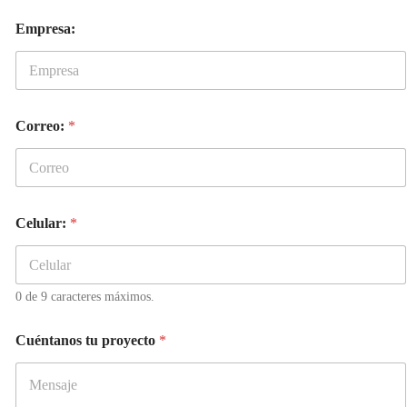
r
e
Empresa:
o
:
C
e
l
u
Correo:
*
l
a
r
:
Celular:
*
0 de 9 caracteres máximos.
Cuéntanos tu proyecto
*