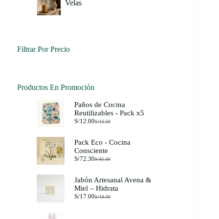
Velas
Filtrar Por Precio
Productos En Promoción
Paños de Cocina
Reutilizables - Pack x5
S/
12.00
S/
13.50
El
El
precio
precio
original
actual
Pack Eco - Cocina
era:
es:
Consciente
S/13.50.
S/12.00.
S/
72.30
S/
85.00
El
El
precio
precio
original
actual
Jabón Artesanal Avena &
era:
es:
Miel – Hidrata
S/85.00.
S/72.30.
S/
17.00
S/
19.00
El
El
precio
precio
original
actual