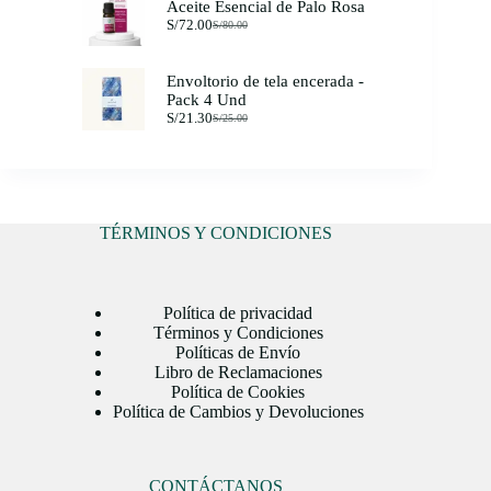
Aceite Esencial de Palo Rosa
era:
es:
S/
72.00
S/19.00.
S/17.00.
S/
80.00
El
El
precio
precio
original
actual
Envoltorio de tela encerada -
era:
es:
Pack 4 Und
S/80.00.
S/72.00.
S/
21.30
S/
25.00
El
El
precio
precio
original
actual
era:
es:
S/25.00.
S/21.30.
TÉRMINOS Y CONDICIONES
Política de privacidad
Términos y Condiciones
Políticas de Envío
Libro de Reclamaciones
Política de Cookies
Política de Cambios y Devoluciones
CONTÁCTANOS