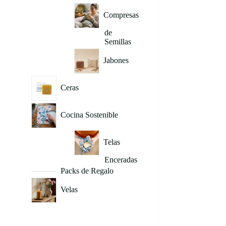
Compresas
de
Semillas
Jabones
Ceras
Cocina Sostenible
Telas
Enceradas
Packs de Regalo
Velas