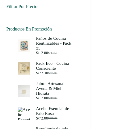
Filtrar Por Precio
Productos En Promoción
Paños de Cocina
Reutilizables - Pack
x5
S/
12.00
S/
13.50
El
El
precio
precio
Pack Eco - Cocina
original
actual
Consciente
era:
es:
S/
72.30
S/13.50.
S/12.00.
S/
85.00
El
El
precio
precio
Jabón Artesanal
original
actual
Avena & Miel –
era:
es:
Hidrata
S/85.00.
S/72.30.
S/
17.00
S/
19.00
El
El
precio
precio
Aceite Esencial de
original
actual
Palo Rosa
era:
es:
S/
72.00
S/19.00.
S/17.00.
S/
80.00
El
El
precio
precio
Envoltorio de tela