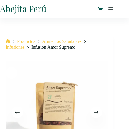
Saltar
al
Carro
contenido
de
compra
Productos
Alimentos Saludables
Inicio
Infusiones
Infusión Amor Supremo