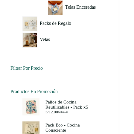
Telas Enceradas
Packs de Regalo
Velas
Filtrar Por Precio
Productos En Promoción
Paños de Cocina
Reutilizables - Pack x5
S/
12.00
S/
13.50
El
El
precio
precio
original
actual
Pack Eco - Cocina
era:
es:
Consciente
S/13.50.
S/12.00.