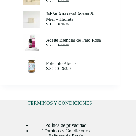
S/
72.30
S/
85.00
El
El
precio
precio
original
actual
Jabón Artesanal Avena &
era:
es:
Miel – Hidrata
S/85.00.
S/72.30.
S/
17.00
S/
19.00
El
El
precio
precio
original
actual
Aceite Esencial de Palo Rosa
era:
es:
S/
72.00
S/19.00.
S/17.00.
S/
80.00
El
El
precio
precio
original
actual
era:
es:
Polen de Abejas
S/80.00.
S/72.00.
Rango
S/
30.00
-
S/
35.00
de
precios:
desde
S/30.00
hasta
S/35.00
TÉRMINOS Y CONDICIONES
Política de privacidad
Términos y Condiciones