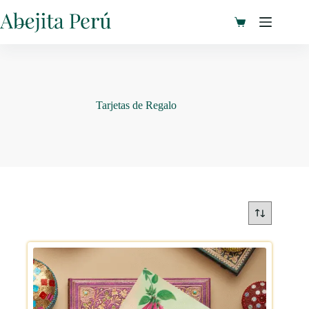
Saltar
al
Carro
contenido
de
compra
Tarjetas de Regalo