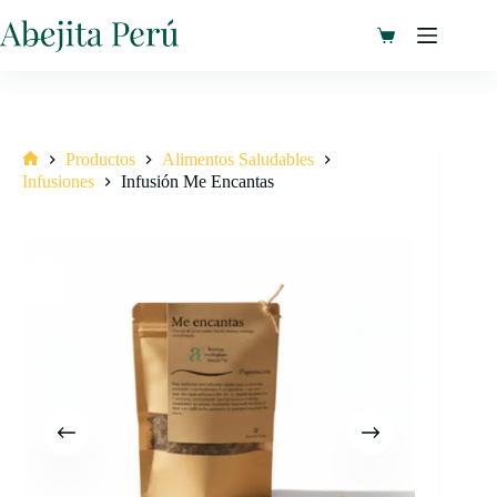
Saltar
al
Carro
contenido
de
compra
Productos
Alimentos Saludables
Inicio
Infusiones
Infusión Me Encantas