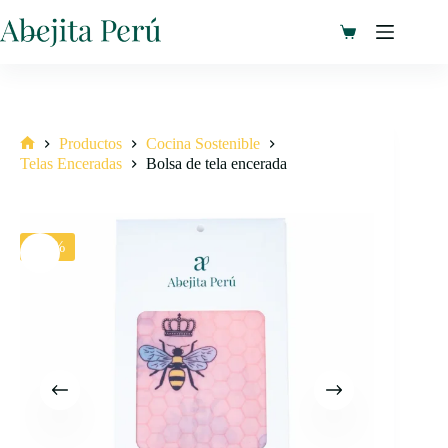
Saltar
al
Carro
contenido
de
compra
Productos
Cocina Sostenible
Inicio
Telas Enceradas
Bolsa de tela encerada
-15%