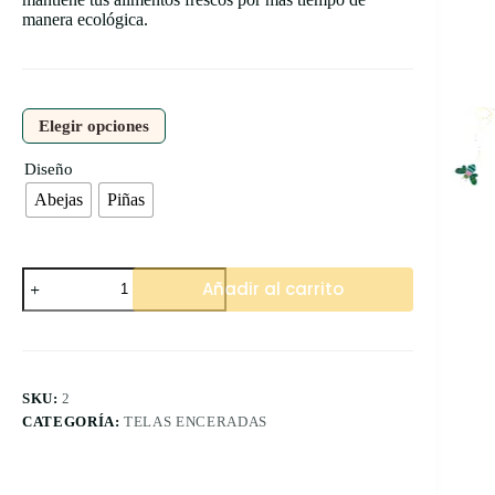
manera ecológica.
Elegir opciones
Diseño
Abejas
Piñas
Bolsa
Añadir al carrito
de
tela
encerada
cantidad
SKU:
2
CATEGORÍA:
TELAS ENCERADAS