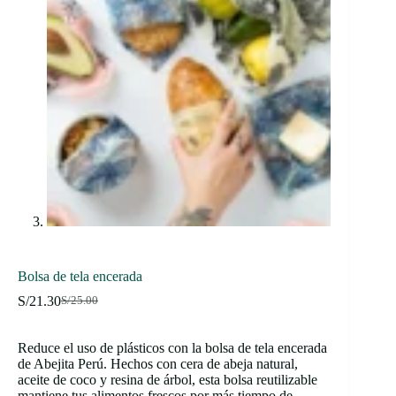
Bolsa de tela encerada
S/
21.30
S/
25.00
El
El
precio
precio
original
actual
Reduce el uso de plásticos con la bolsa de tela encerada
era:
es:
de Abejita Perú. Hechos con cera de abeja natural,
S/25.00.
S/21.30.
aceite de coco y resina de árbol, esta bolsa reutilizable
mantiene tus alimentos frescos por más tiempo de