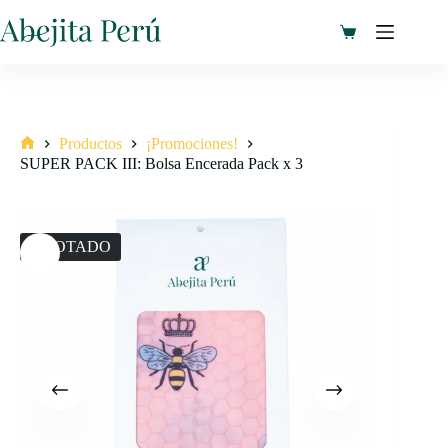
Saltar
al
Carro
contenido
de
compra
Productos
¡Promociones!
Inicio
SUPER PACK III: Bolsa Encerada Pack x 3
AGOTADO