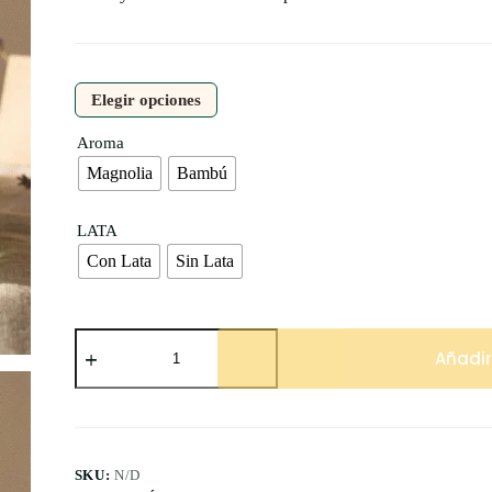
hasta
S/50.00
Elegir opciones
Aroma
Magnolia
Bambú
LATA
Con Lata
Sin Lata
Anja
–
Añadir
Luz
Cálida
y
Aroma
Suave
cantidad
SKU:
N/D