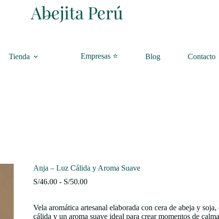
Empresas ⭐
Tienda
Blog
Contacto
Anja – Luz Cálida y Aroma Suave
Rango
S/
46.00
-
S/
50.00
de
precios:
Vela aromática artesanal elaborada con cera de abeja y soja,
desde
cálida y un aroma suave ideal para crear momentos de calma 
S/46.00