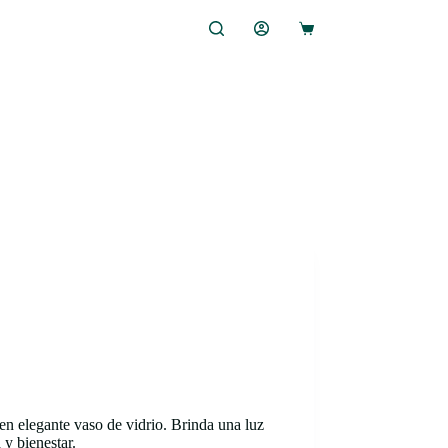
Carro
de
compra
 en elegante vaso de vidrio. Brinda una luz
y bienestar.