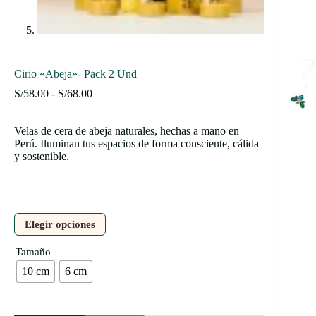
Cirio «Abeja»- Pack 2 Und
Rango
S/
58.00
-
S/
68.00
de
precios:
Velas de cera de abeja naturales, hechas a mano en
desde
Perú. Iluminan tus espacios de forma consciente, cálida
S/58.00
y sostenible.
hasta
S/68.00
Elegir opciones
Tamaño
10 cm
6 cm