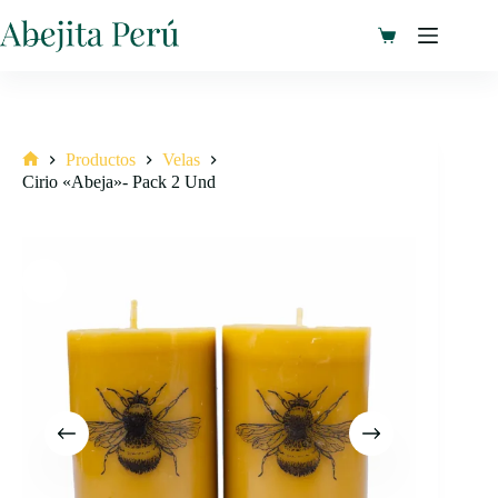
Saltar
al
Carro
contenido
de
compra
Productos
Velas
Inicio
Cirio «Abeja»- Pack 2 Und