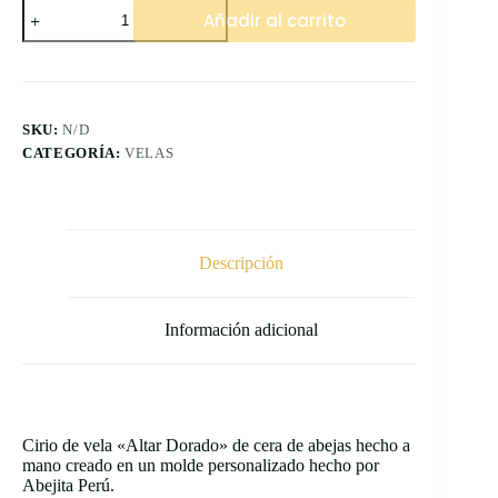
Cirio
Añadir al carrito
"Abeja"-
Pack
2
Und
cantidad
SKU:
N/D
CATEGORÍA:
VELAS
Descripción
Información adicional
Cirio de vela «Altar Dorado» de cera de abejas hecho a
mano creado en un molde personalizado hecho por
Abejita Perú.